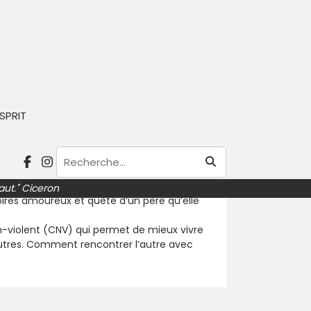
humanitaire. Elle a 32 ans et tout ce
SPRIT
dans sa vie professionnelle, elle est
hia est peu à peu gagnée par l’incertitude
epère, un réconfort, une sorte de guide de
prendre sa vie. Mattéo prône la
aut." Ciceron
éboires amoureux et quête d’un père qu’elle
n-violent (CNV) qui permet de mieux vivre
tres. Comment rencontrer l’autre avec