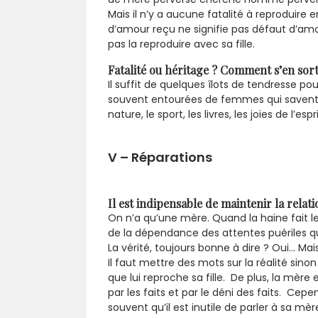
Mais il n’y a aucune fatalité à reprodui
d’amour reçu ne signifie pas défaut d’amou
pas la reproduire avec sa fille.
Fatalité ou héritage ? Comment s’en sort
Il suffit de quelques îlots de tendresse p
souvent entourées de femmes qui savent, 
nature, le sport, les livres, les joies de l’es
V – Réparations
Il est indipensable de maintenir la relat
On n’a qu’une mère. Quand la haine fait le l
de la dépendance des attentes puériles qui
La vérité, toujours bonne à dire ? Oui… M
Il faut mettre des mots sur la réalité sino
que lui reproche sa fille. De plus, la mèr
par les faits et par le déni des faits. Cep
souvent qu’il est inutile de parler à sa m