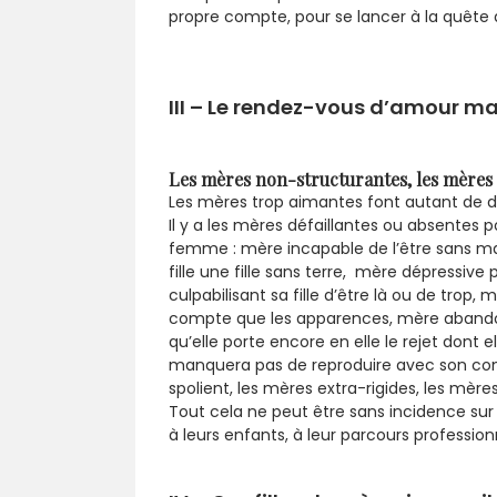
propre compte, pour se lancer à la quête 
III – Le rendez-vous d’amour 
Les mères non-structurantes, les mère
Les mères trop aimantes font autant de 
Il y a les mères défaillantes ou absentes
femme : mère incapable de l’être sans mari,
fille une fille sans terre, mère dépress
culpabilisant sa fille d’être là ou de tro
compte que les apparences, mère abandon
qu’elle porte encore en elle le rejet dont e
manquera pas de reproduire avec son conjoi
spolient, les mères extra-rigides, les mèr
Tout cela ne peut être sans incidence sur l
à leurs enfants, à leur parcours profession