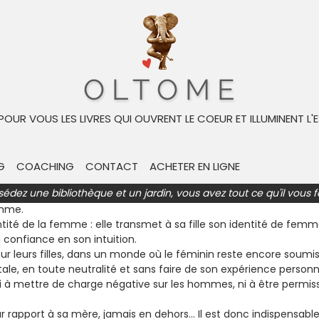
ivre
Biographie de l'auteur
 POUR VOUS LES LIVRES QUI OUVRENT LE COEUR ET ILLUMINENT L'E
 qu’une mère de fille ?
G
COACHING
CONTACT
ACHETER EN LIGNE
Elle escorte sa fille sur le chemin de la vie.
sédez une bibliothèque et un jardin, vous avez tout ce qu'il vous f
ntité de mère : elle transmet un modèle de maternité. Mais être
emme.
ntité de la femme : elle transmet à sa fille son identité de fem
 confiance en son intuition.
r leurs filles, dans un monde où le féminin reste encore soumis,
tale, en toute neutralité et sans faire de son expérience personn
 ni à mettre de charge négative sur les hommes, ni à être permissi
par rapport à sa mère, jamais en dehors… Il est donc indispensab