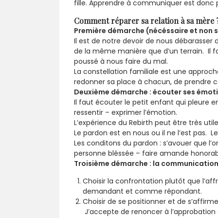
fille. Apprendre à communiquer est donc pou
Comment réparer sa relation à sa mère 
Première démarche (nécéssaire et non su
Il est de notre devoir de nous débarasser
de la même manière que d’un terrain. I
poussé à nous faire du mal.
La constellation familiale est une approc
redonner sa place à chacun, de prendre co
Deuxième démarche : écouter ses émot
Il faut écouter le petit enfant qui pleure e
ressentir – exprimer l’émotion.
L’expérience du Rebirth peut être très utile
Le pardon est en nous ou il ne l’est pas. 
Les conditons du pardon : s’avouer que l’o
personne bléssée – faire amande honorab
Troisième démarche : la communication 
Choisir la confrontation plutôt que l’
demandant et comme répondant.
Choisir de se positionner et de s’affir
J’accepte de renoncer à l’approbation a