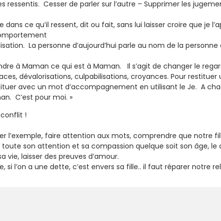
es ressentis. Cesser de parler sur l’autre – Supprimer les jugemen
e dans ce qu’il ressent, dit ou fait, sans lui laisser croire que je l
 comportement
lisation. La personne d’aujourd’hui parle au nom de la personne d’
ndre à Maman ce qui est à Maman. Il s’agit de changer le regard 
es, dévalorisations, culpabilisations, croyances. Pour restituer une
stituer avec un mot d’accompagnement en utilisant le Je. A chaque
man. C’est pour moi. »
onflit !
r l’exemple, faire attention aux mots, comprendre que notre fill
ille toute son attention et sa compassion quelque soit son âge,
 sa vie, laisser des preuves d’amour.
e, si l’on a une dette, c’est envers sa fille.. il faut réparer notre 