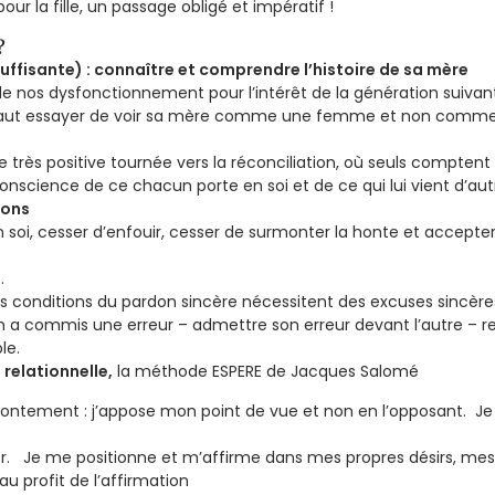
r la fille, un passage obligé et impératif !
?
ffisante) : connaître et comprendre l’histoire de sa mère
 de nos dysfonctionnement pour l’intérêt de la génération suivan
l faut essayer de voir sa mère comme une femme et non comme
he très positive tournée vers la réconciliation, où seuls compte
nscience de ce chacun porte en soi et de ce qui lui vient d’au
ions
n soi, cesser d’enfouir, cesser de surmonter la honte et accepter 
.
Les conditions du pardon sincère nécessitent des excuses sincère
n a commis une erreur – admettre son erreur devant l’autre – res
le.
relationnelle,
la méthode ESPERE de Jacques Salomé
affrontement : j’appose mon point de vue et non en l’opposant.
mer. Je me positionne et m’affirme dans mes propres désirs, mes
u profit de l’affirmation