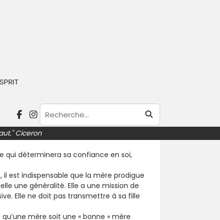
SPRIT
aut." Ciceron
 mère n’est pas une identité, c’est une
me qui déterminera sa confiance en soi,
 il est indispensable que la mère prodigue
elle une généralité. Elle a une mission de
ve. Elle ne doit pas transmettre à sa fille
le qu’une mère soit une « bonne » mère