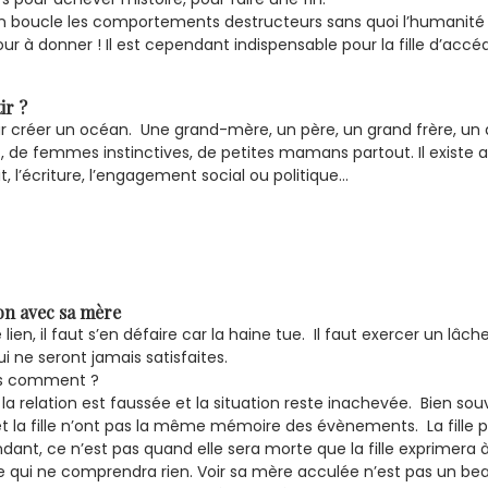
re en boucle les comportements destructeurs sans quoi l’humani
r à donner ! Il est cependant indispensable pour la fille d’accé
ir ?
our créer un océan. Une grand-mère, un père, un grand frère, un a
de femmes instinctives, de petites mamans partout. Il existe a
prit, l’écriture, l’engagement social ou politique…
ion avec sa mère
ien, il faut s’en défaire car la haine tue. Il faut exercer un lâche
 ne seront jamais satisfaites.
ais comment ?
n la relation est faussée et la situation reste inachevée. Bien s
e et la fille n’ont pas la même mémoire des évènements. La fill
endant, ce n’est pas quand elle sera morte que la fille exprimera 
ère qui ne comprendra rien. Voir sa mère acculée n’est pas un bea