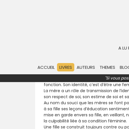
La fille de sa mère
Synthèse & résumé
À propos du l
I – L’introuvable bonne mère…
A LU
Qu’est-ce qu’une bonne mère ? Qu’est-ce
ACCUEIL
LIVRES
AUTEURS
THEMES
BLO
Une bonne mère, n’est ni trop ni pas assez… 
"Si vous pos
La mère a un rôle de transmission de l’ide
fonction. Son identité, c’est d’être une f
La mère a un rôle de transmission de l’ide
son respect de soi, son estime de soi et sa
Au nom du souci que les mères se font pou
à sa fille ses leçons d’éducation sentimen
mise en garde envers sa fille, en veillant,
la culpabilité liée à sa condition féminine.
Une fille se construit toujours contre ou 