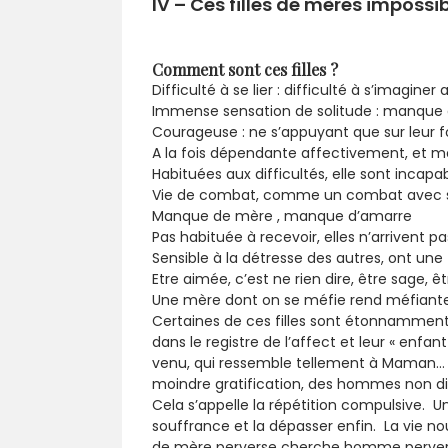
IV – Ces filles de mères imposs
Comment sont ces filles ?
Difficulté à se lier : difficulté à s’imagine
Immense sensation de solitude : manque d
Courageuse : ne s’appuyant que sur leur fo
A la fois dépendante affectivement, et mo
Habituées aux difficultés, elle sont incapab
Vie de combat, comme un combat avec 
Manque de mère , manque d’amarre
Pas habituée à recevoir, elles n’arrivent 
Sensible à la détresse des autres, ont une
Etre aimée, c’est ne rien dire, être sage, ê
Une mère dont on se méfie rend méfiante. I
Certaines de ces filles sont étonnamment 
dans le registre de l’affect et leur « enf
venu, qui ressemble tellement à Maman… Ell
moindre gratification, des hommes non dispo
Cela s’appelle la répétition compulsive. 
souffrance et la dépasser enfin. La vie no
de mère perverse cherche homme pervers po