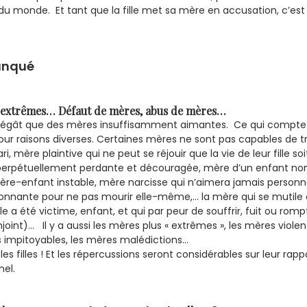
du monde. Et tant que la fille met sa mère en accusation, c’est 
manqué
s extrêmes… Défaut de mères, abus de mères…
dégât que des mères insuffisamment aimantes. Ce qui compte c
 pour raisons diverses. Certaines mères ne sont pas capables de
 mère plaintive qui ne peut se réjouir que la vie de leur fille so
ive perpétuellement perdante et découragée, mère d’un enfant n
p, mère-enfant instable, mère narcisse qui n’aimera jamais pers
nante pour ne pas mourir elle-même,… la mère qui se mutile 
lle a été victime, enfant, et qui par peur de souffrir, fuit ou romp
nt)… Il y a aussi les mères plus « extrêmes », les mères violen
es impitoyables, les mères malédictions…
es filles ! Et les répercussions seront considérables sur leur ra
nel.