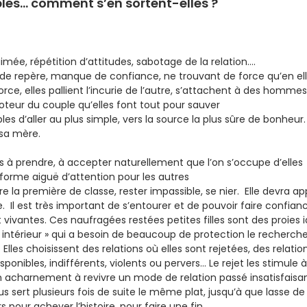
ibles… comment s’en sortent-elles ?
r aimée, répétition d’attitudes, sabotage de la relation….
e repère, manque de confiance, ne trouvant de force qu’en el
rce, elles pallient l’incurie de l’autre, s’attachent à des hom
teur du couple qu’elles font tout pour sauver
les d’aller au plus simple, vers la source la plus sûre de bonheur.
sa mère.
pas à prendre, à accepter naturellement que l’on s’occupe d’elles
 forme aiguë d’attention pour les autres
tre la première de classe, rester impassible, se nier. Elle devra a
l est très important de s’entourer et de pouvoir faire confiance
vivantes. Ces naufragées restées petites filles sont des proies
ant intérieur » qui a besoin de beaucoup de protection le reche
es choisissent des relations où elles sont rejetées, des relation
nibles, indifférents, violents ou pervers… Le rejet les stimule à 
Un acharnement à revivre un mode de relation passé insatisfaisa
us sert plusieurs fois de suite le même plat, jusqu’à que lasse d
ur achever l’histoire, pour faire une fin.