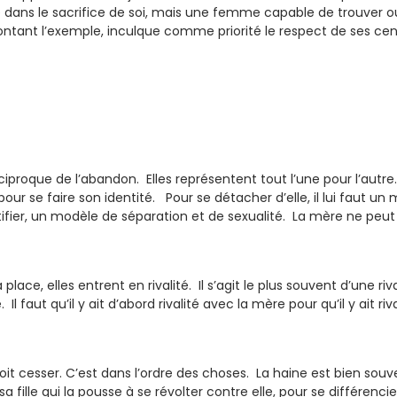
dans le sacrifice de soi, mais une femme capable de trouver ou
ntant l’exemple, inculque comme priorité le respect de ses cent
réciproque de l’abandon. Elles représentent tout l’une pour l’autre.
 pour se faire son identité. Pour se détacher d’elle, il lui faut u
ifier, un modèle de séparation et de sexualité. La mère ne peut ê
 place, elles entrent en rivalité. Il s’agit le plus souvent d’une 
 Il faut qu’il y ait d’abord rivalité avec la mère pour qu’il y ait 
doit cesser. C’est dans l’ordre des choses. La haine est bien sou
 fille qui la pousse à se révolter contre elle, pour se différencie