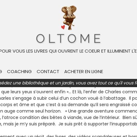
ivre
Biographie de l'auteur
te » de Franz-Olivier Giesbert
 POUR VOUS LES LIVRES QUI OUVRENT LE COEUR ET ILLUMINENT L'E
G
COACHING
CONTACT
ACHETER EN LIGNE
énaire. Très sensible à la souffrance animale, il est devenu un
ont les propriétaires et gérants d’une vieille porcherie de La Mo
sédez une bibliothèque et un jardin, vous avez tout ce qu'il vous f
trois, et Charles dit une chose qu’il n’aurait jamais dû dire : « 
que leurs yeux s’ouvrent enfin »… Et là, l’enfer de Charles com
arles s’engage à subir celui d’un cochon voué à l’abattage. Il p
nt corps et âme et que c’est à sa demande qu’il sera engraissé c
son auge comme seul horizon. « Une grande aventure commence 
’atroce condition des bêtes à viande, vue de l’intérieur. Bien sûr, 
mais je m’y suis préparé. Je suis prêt à supporter l’insupportab
sement avec un récit, des livres, des vidéos scandaleuses et horr