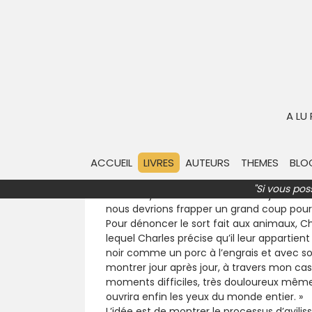
Rien qu’une bête
Synthèse & résumé
À propos du l
Résumé du livre « Rien qu’une bê
A LU
ACCUEIL
LIVRES
AUTEURS
THEMES
BLO
Charles Aubignan est un « jeune » septuag
rencontrent Laura et Patrick Glostrob qui s
"Si vous pos
des Martyrs de l’Humanité… Ils déjeunent à 
nous devrions frapper un grand coup pour 
Pour dénoncer le sort fait aux animaux, Ch
lequel Charles précise qu’il leur appartie
noir comme un porc à l’engrais et avec 
montrer jour après jour, à travers mon cas, l
moments difficiles, très douloureux même, 
ouvrira enfin les yeux du monde entier. »
L’idée est de montrer le processus d’avilis