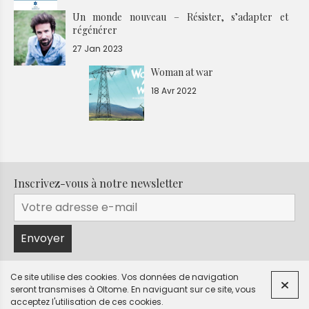
Un monde nouveau – Résister, s’adapter et
régénérer
27 Jan 2023
Woman at war
18 Avr 2022
Inscrivez-vous à notre newsletter
Ce site utilise des cookies. Vos données de navigation
seront transmises à Oltome.
En naviguant sur ce site, vous
© Oltome 2026
|
Mentions légales
Contact
acceptez l'utilisation de ces cookies.