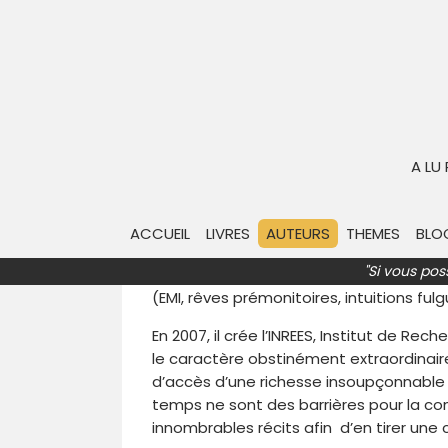
Stéphane ALLIX
Stéphane Allix
est né le 1 août 1968 à B
Stéphane Allix devient reporter de guerre
A LU
année du décès de son petit frère, Tho
marqué par le décès de son petit frère
l’incompréhensible en s’engageant dans 
ACCUEIL
LIVRES
AUTEURS
THEMES
BLO
toutes les disciplines telles que la psyc
"Si vous pos
connaissances traditionnelles, les sav
(EMI, rêves prémonitoires, intuitions ful
En 2007, il crée l’INREES, Institut de R
le caractère obstinément extraordinair
d’accès d’une richesse insoupçonnable v
temps ne sont des barrières pour la con
innombrables récits afin d’en tirer une 