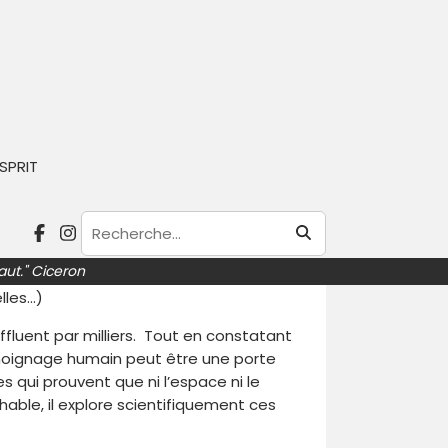
ain et réalisateur.
t y restera jusqu’en 2001, la tragique
SPRIT
on frère Thomas en a 30. Extrêmement
sacre à essayer de comprendre
atiques de la mort : il s’intéresse à
sur les expériences inexpliquées, les
aut." Ciceron
euses sur tout ces sujets inexpliqués
elles…)
affluent par milliers. Tout en constatant
émoignage humain peut être une porte
 qui prouvent que ni l’espace ni le
able, il explore scientifiquement ces