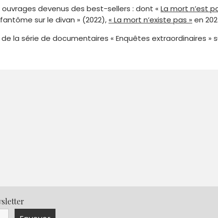
x ouvrages devenus des best-sellers : dont «
La mort n’est p
n fantôme sur le divan » (2022),
« La mort n’existe pas »
en 202
r de la série de documentaires « Enquêtes extraordinaires » s
sletter