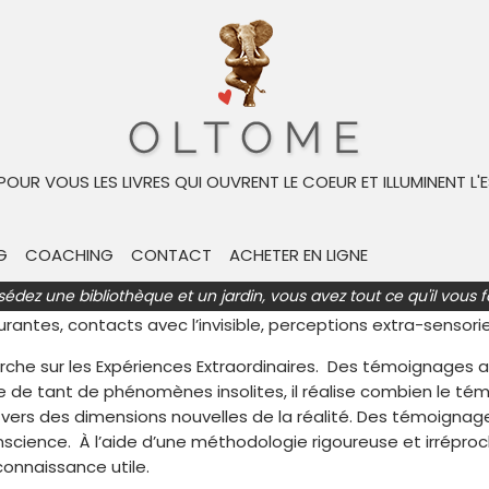
oulogne-Billancourt en France. Il est reporter de guerre, écriv
 à 19 ans. En 1987, il rejoint clandestinement l’Afghanistan e
 POUR VOUS LES LIVRES QUI OUVRENT LE COEUR ET ILLUMINENT L'E
mas, dans un accident de voiture. Stéphane a 34 ans, et s
, Stéphane Allix cesse d’être reporter de guerre et se con
une étude sans relâche sur tout ce qui concerne les problém
G
COACHING
CONTACT
ACHETER EN LIGNE
hiatrie, la physique quantique, la biologique, l’astrophysique, 
sédez une bibliothèque et un jardin, vous avez tout ce qu'il vous f
oirs chamaniques… Il applique des méthodes d’enquête rigour
gurantes, contacts avec l’invisible, perceptions extra-sensori
echerche sur les Expériences Extraordinaires. Des témoignages 
e de tant de phénomènes insolites, il réalise combien le t
ers des dimensions nouvelles de la réalité. Des témoignages
science. À l’aide d’une méthodologie rigoureuse et irréproch
connaissance utile.