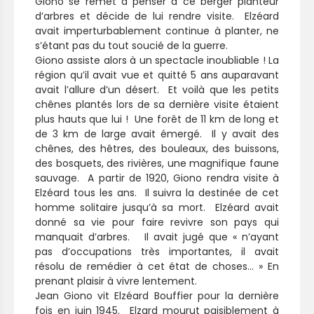
Giono se remet à penser à ce berger planteur
d’arbres et décide de lui rendre visite. Elzéard
avait imperturbablement continue à planter, ne
s’étant pas du tout soucié de la guerre.
Giono assiste alors à un spectacle inoubliable ! La
région qu’il avait vue et quitté 5 ans auparavant
avait l’allure d’un désert. Et voilà que les petits
chênes plantés lors de sa dernière visite étaient
plus hauts que lui ! Une forêt de 11 km de long et
de 3 km de large avait émergé. Il y avait des
chênes, des hêtres, des bouleaux, des buissons,
des bosquets, des rivières, une magnifique faune
sauvage. A partir de 1920, Giono rendra visite à
Elzéard tous les ans. Il suivra la destinée de cet
homme solitaire jusqu’à sa mort. Elzéard avait
donné sa vie pour faire revivre son pays qui
manquait d’arbres. Il avait jugé que « n’ayant
pas d’occupations très importantes, il avait
résolu de remédier à cet état de choses… » En
prenant plaisir à vivre lentement.
Jean Giono vit Elzéard Bouffier pour la dernière
fois en juin 1945. Elzard mourut paisiblement à