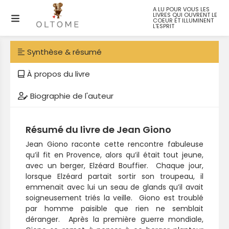
A LU POUR VOUS LES
LIVRES QUI OUVRENT LE
L’homme qui plantait des arbres
COEUR ET ILLUMINENT
L'ESPRIT
Synthèse & résumé
À propos du livre
Biographie de l'auteur
Résumé du livre de Jean Giono
Jean Giono raconte cette rencontre fabuleuse
qu’il fit en Provence, alors qu’il était tout jeune,
avec un berger, Elzéard Bouffier. Chaque jour,
lorsque Elzéard partait sortir son troupeau, il
emmenait avec lui un seau de glands qu’il avait
soigneusement triés la veille. Giono est troublé
par homme paisible que rien ne semblait
déranger. Après la première guerre mondiale,