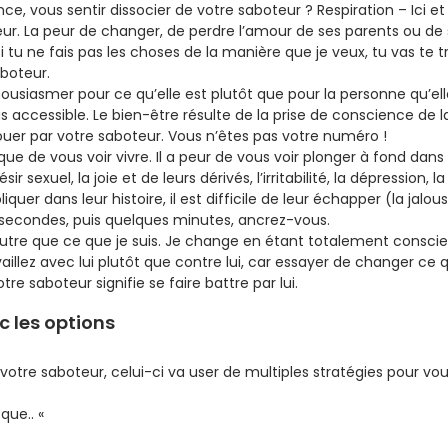
e, vous sentir dissocier de votre saboteur ? Respiration – Ici e
 peur. La peur de changer, de perdre l’amour de ses parents ou de
Si tu ne fais pas les choses de la manière que je veux, tu vas te 
aboteur.
asmer pour ce qu’elle est plutôt que pour la personne qu’elle 
s accessible. Le bien-être résulte de la prise de conscience de 
uer par votre saboteur. Vous n’êtes pas votre numéro !
 que de vous voir vivre. Il a peur de vous voir plonger à fond da
désir sexuel, la joie et de leurs dérivés, l’irritabilité, la dépressi
quer dans leur histoire, il est difficile de leur échapper (la jalous
 secondes, puis quelques minutes, ancrez-vous.
utre que ce que je suis. Je change en étant totalement conscie
aillez avec lui plutôt que contre lui, car essayer de changer ce q
re saboteur signifie se faire battre par lui.
ec les options
votre saboteur, celui-ci va user de multiples stratégies pour vo
que.. «