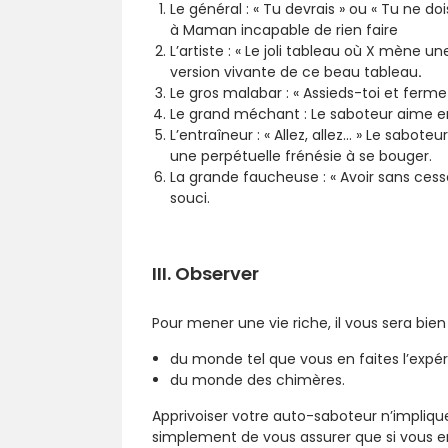
Le général : « Tu devrais » ou « Tu ne do
à Maman incapable de rien faire
L’artiste : « Le joli tableau où X mène u
version vivante de ce beau tableau
.
Le gros malabar : « Assieds-toi et ferme
Le grand méchant : Le saboteur aime eng
L’entraîneur : « Allez, allez… » Le sabo
une perpétuelle frénésie à se bouger.
La grande faucheuse : « Avoir sans cesse l
souci.
III. Observer
Pour mener une vie riche, il vous sera bien
du monde tel que vous en faites l’expé
du monde des chimères.
Apprivoiser votre auto-saboteur n’impliqu
simplement de vous assurer que si vous en