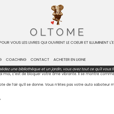
ivre
Biographie de l'auteur
son « Haltes aux auto-sabotages ! »
 POUR VOUS LES LIVRES QUI OUVRENT LE COEUR ET ILLUMINENT L'E
G
COACHING
CONTACT
ACHETER EN LIGNE
vit au fond de vous, dans votre tête tout au long de votre existenc
mment vous vous sentez, veut que vous acceptiez ses interprétat
sédez une bibliothèque et un jardin, vous avez tout ce qu'il vous f
 vrai moi, c’est de bloquer votre âme vibrante. Il se montre comm
 de l’air qu’il se donne. Vous n’êtes pas votre auto saboteur m
?