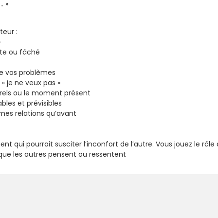
… »
teur :
»
ste ou fâché
de vos problèmes
 « je ne veux pas »
rels ou le moment présent
les et prévisibles
es relations qu’avant
i pourrait susciter l’inconfort de l’autre. Vous jouez le rôle qu
ue les autres pensent ou ressentent