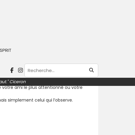
SPRIT
e. Il vous dit qui vous êtes, il définit et
ions comme le reflet de la réalité. Son
aut." Ciceron
e votre ami le plus attentionné ou votre
ais simplement celui qui l’observe.