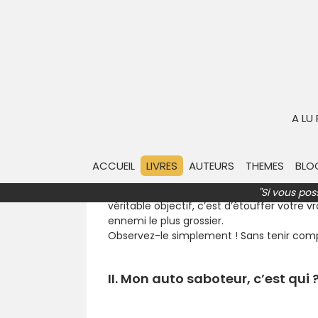
Halte aux autosabotages !
Synthèse & résumé
À propos du l
Résumé du livre de Richard Car
A LU
I. Les présentations
ACCUEIL
LIVRES
AUTEURS
THEMES
BLO
Votre auto-saboteur, c’est le narrateur qui 
interprète vos expériences, il vous dit co
"Si vous pos
véritable objectif, c’est d’étouffer votre
ennemi le plus grossier.
Observez-le simplement ! Sans tenir compte
II. Mon auto saboteur, c’est qui 