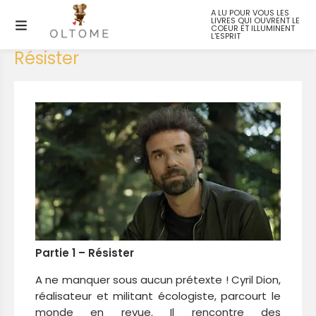
A LU POUR VOUS LES
LIVRES QUI OUVRENT LE
Un monde nouveau – Partie 1 :
COEUR ET ILLUMINENT
L'ESPRIT
Résister
Partie 1 – Résister
A ne manquer sous aucun prétexte ! Cyril Dion,
réalisateur et militant écologiste, parcourt le
monde en revue. Il rencontre des