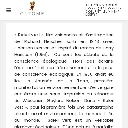
A LU POUR VOUS LES
LIVRES QUI OUVRENT LE
Soleil Vert
COEUR ET ILLUMINENT
L'ESPRIT
« Soleil vert »
, film visionnaire et d’anticipation
de Richard Fleischer sorti en 1973 avec
Charlton Heston et inspiré du roman de Harry
Harisson (1966). Ce sont les débuts de la
conscience écologique… Hors des écrans,
l’époque était aux frémissements de la prise
de conscience écologique. En 1970 avait eu
lieu la Journée de la Terre, première
manifestation environnementale d’envergure
aux états-Unis, sous l’impulsion du sénateur
du Wisconsin Gaylord Nelson. Dans « Soleil
Vert », pour la première fois une catastrophe
climatique et environnementale menace la fin
du monde. Soleil vert est un véritable
plaidoyer écologique ! D’une actualité parfaite