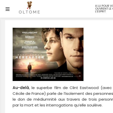
A LU POUR V
OUVRENT LE 
Au-delà (Hereafter)
L'ESPRIT
Au-delà
, le superbe film de Clint Eastwood (ave
Cécile de France) parle de l’isolement des personnes
le don de médiumnité aux travers de trois perso
par la mort et les interrogations qu’elle soulève.