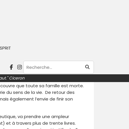
 et formé par Freud, avec lequel il a
 devait très vite se détacher des trois
SPRIT
othérapie. « La logothérapie se penche
pose le postulat qu’il faut, avant toute
lus robustes étaient les premiers à
aut." Ciceron
giles avaient développé une vie
l découvre que toute sa famille est morte.
ie du sens de la vie. De retour des
, mais également l’envie de finir son
peutique, va prendre une ampleur
 et à travers plus de trente livres.