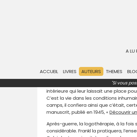
Viktor FRANKL
Viktor Frankl
est né en 1905 à Vienne et
entretenu une longue correspondance dès
A LU
écoles de Vienne – freudienne, adlérien
tant sur les raisons de vivre de l’homme
chose, trouver un sens à nos actes.
ACCUEIL
LIVRES
AUTEURS
THEMES
BLO
En 1942, il est déporté avec toute sa f
"Si vous pos
mourir et que les plus faibles résistaie
intérieure qui leur laissait une place pou
C’est la vie dans les conditions inhuma
camps, il confiera ainsi que c’était, cert
manuscrit, publié en 1945, «
Découvrir un
Après-guerre, la logothérapie, à la foi
considérable. Frankl la pratiquera, l’e