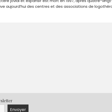
tère jovial et expansif est mort en 1997, après quatre-vingt-d
ve aujourd’hui des centres et des associations de logothéra
sletter