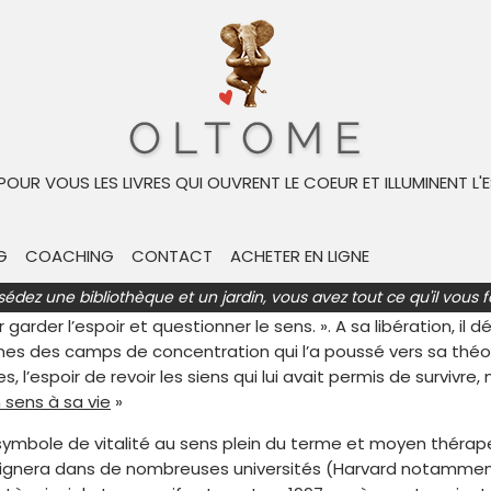
 mort à Vienne en 1997. Neurologue et psychiatre autrichien,
 l’âge de 15 ans. Le jeune Frankl, psychiatre et philosophe,
 POUR VOUS LES LIVRES QUI OUVRENT LE COEUR ET ILLUMINENT L'E
ne et jungienne – pour fonder la sienne, qu’il appellera log
 que sur ses efforts pour en découvrir une ». Cette pratique 
G
COACHING
CONTACT
ACHETER EN LIGNE
amille dans des camps. Il observe avec étonnement que les p
sédez une bibliothèque et un jardin, vous avez tout ce qu'il vous f
nt beaucoup plus longtemps : « Face à l’absurde, les plus fra
r garder l’espoir et questionner le sens. ». A sa libération, i
ines des camps de concentration qui l’a poussé vers sa théor
es, l’espoir de revoir les siens qui lui avait permis de survivre
 sens à sa vie
»
s symbole de vitalité au sens plein du terme et moyen théra
nseignera dans de nombreuses universités (Harvard notamment)