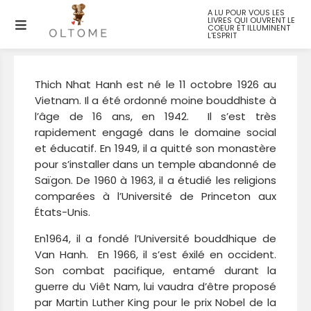
A LU POUR VOUS LES
LIVRES QUI OUVRENT LE
Thich Nhat Hanh
COEUR ET ILLUMINENT
L'ESPRIT
Thich Nhat Hanh est né le 11 octobre 1926 au
Vietnam. Il a été ordonné moine bouddhiste à
l’âge de 16 ans, en 1942. Il s’est très
rapidement engagé dans le domaine social
et éducatif. En 1949, il a quitté son monastère
pour s’installer dans un temple abandonné de
Saïgon. De 1960 à 1963, il a étudié les religions
comparées à l’Université de Princeton aux
États-Unis.
En1964, il a fondé l’Université bouddhique de
Van Hanh. En 1966, il s’est éxilé en occident.
Son combat pacifique, entamé durant la
guerre du Viêt Nam, lui vaudra d’être proposé
par Martin Luther King pour le prix Nobel de la