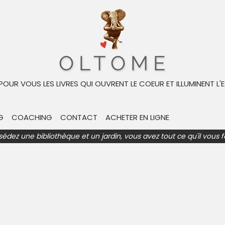
int-Germain-en-Laye. A l’âge de 16 ans, il est diagnostiqué auti
rivain et un chroniqueur de radio et de télévision français. I
 POUR VOUS LES LIVRES QUI OUVRENT LE COEUR ET ILLUMINENT L'E
ouze Coups de midi » de TF1, ce qui fait de lui l’un des plus gr
 dans lequel Paul El Kharrat témoigne de ce que c’est que d’êt
G
COACHING
CONTACT
ACHETER EN LIGNE
sédez une bibliothèque et un jardin, vous avez tout ce qu'il vous f