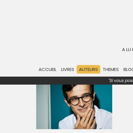
Paul EL KHARRAT
Paul El Kharrat est né le 2 juin 1999 à Sa
devenu un candidat de jeu télévisé, un éc
A LU
participant 153 fois à l’émission « Les D
«
Bienvenue dans mon monde
« , livre
du syndrome d’Asperger.
ACCUEIL
LIVRES
AUTEURS
THEMES
BLO
"Si vous pos