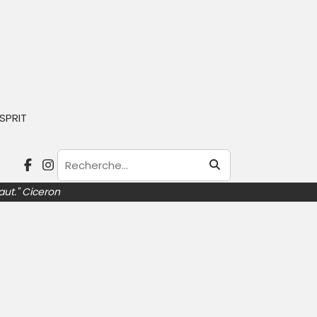
ste Asperger. Par la suite, il est
l se fait connaître en 2019 en
SPRIT
ands champions du jeu. Il est l’auteur de
re dans le cerveau d’un autiste atteint
aut." Ciceron