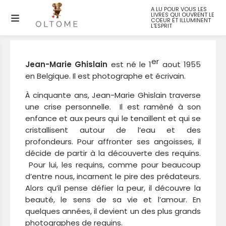
A LU POUR VOUS LES
LIVRES QUI OUVRENT LE
Jean-Marie GHISLAIN
COEUR ET ILLUMINENT
L'ESPRIT
er
Jean-Marie Ghislain
est né le 1
aout 1955
en Belgique. Il est photographe et écrivain.
À cinquante ans, Jean-Marie Ghislain traverse
une crise personnelle. Il est ramèné à son
enfance et aux peurs qui le tenaillent et qui se
cristallisent autour de l’eau et des
profondeurs. Pour affronter ses angoisses, il
décide de partir à la découverte des requins.
Pour lui, les requins, comme pour beaucoup
d’entre nous, incarnent le pire des prédateurs.
Alors qu’il pense défier la peur, il découvre la
beauté, le sens de sa vie et l’amour. En
quelques années, il devient un des plus grands
photographes de requins.