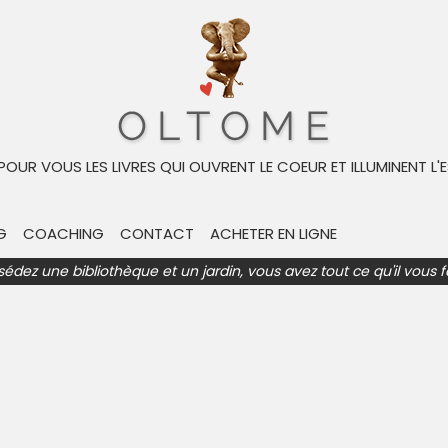
ncier, essayiste, et homme politique français, né le 3 décembr
le mouvement politique baptisé « Simple », ayant pour object
 POUR VOUS LES LIVRES QUI OUVRENT LE COEUR ET ILLUMINENT L'E
rès impliqué en politique, en janvier 2022, il a annoncé être 
 de l’Observatoire en 2023 et a gagné le prix Jean Giono.
G
COACHING
CONTACT
ACHETER EN LIGNE
sédez une bibliothèque et un jardin, vous avez tout ce qu'il vous f