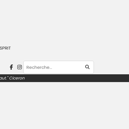
e 1982. Il est l’auteur d’une quinzaine
if de diviser par cent le nombre de
SPRIT
candidat à la présidentielle mais n’a pas
aut." Ciceron