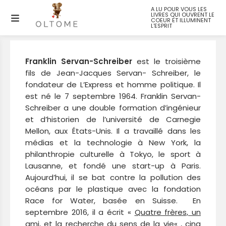
A LU POUR VOUS LES
LIVRES QUI OUVRENT LE
Franklin SERVAN-SCHREIBER
COEUR ET ILLUMINENT
L'ESPRIT
Franklin Servan-Schreiber
est le troisième
fils de Jean-Jacques Servan- Schreiber, le
fondateur de L’Express et homme politique. Il
est né le 7 septembre 1964. Franklin Servan-
Schreiber a une double formation d’ingénieur
et d’historien de l’université de Carnegie
Mellon, aux États-Unis. Il a travaillé dans les
médias et la technologie à New York, la
philanthropie culturelle à Tokyo, le sport à
Lausanne, et fondé une start-up à Paris.
Aujourd’hui, il se bat contre la pollution des
océans par le plastique avec la fondation
Race for Water, basée en Suisse. En
septembre 2016, il a écrit «
Quatre frères, un
ami, et la recherche du sens de la vie
« , cinq