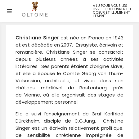
A LU POUR VOUS LES
LIVRES QUI OUVRENT LE
Christiane SINGER
COEUR ET ILLUMINENT
L'ESPRIT
Christiane Singer
est née en France en 1943
et est décédée en 2007. Essayiste, écrivain et
romancière, Christiane Singer se consacrait
depuis plusieurs années à ses activités
littéraires. Ses parents étaient d’origine slave,
et elle a épousé le Comte Georg von Thurn-
Valsassina, architecte, et vivait dans son
château médiéval de Rastenberg, près
de Vienne, où elle organisait des stages de
développement personnel.
Elle a suivi l’enseignement de Graf Karlfried
Dürckheim, disciple de C.G.Jung. Christine
Singer est un écrivain relativement prolifique,
de sensibilité chrétienne imprégnée de